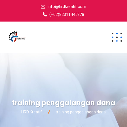
info@hrdkreatif.com
(+62)82311445878
training penggalangan dana
HRD Kreatif
training penggalangan dana