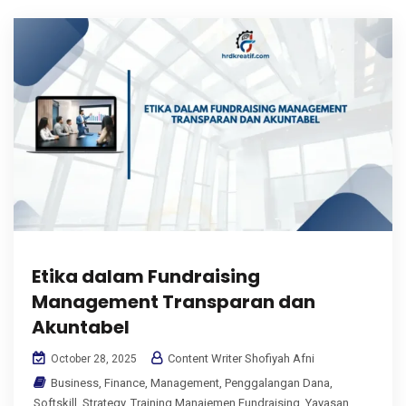
Etika dalam Fundraising
Management Transparan dan
Akuntabel
Content Writer Shofiyah Afni
October 28, 2025
Business
,
Finance
,
Management
,
Penggalangan Dana
,
Softskill
,
Strategy
,
Training Manajemen Fundraising
,
Yayasan