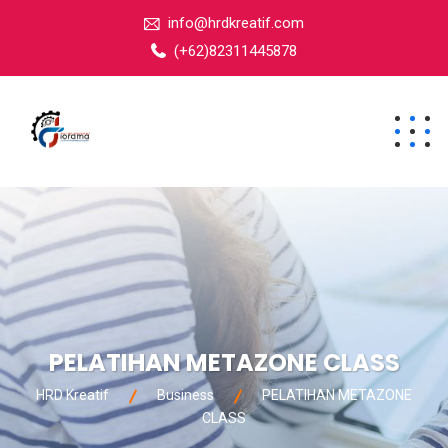
info@hrdkreatif.com
(+62)82311445878
PELATIHAN METAZONE CLASS
HRD Kreatif
Business
PELATIHAN METAZONE
CLASS