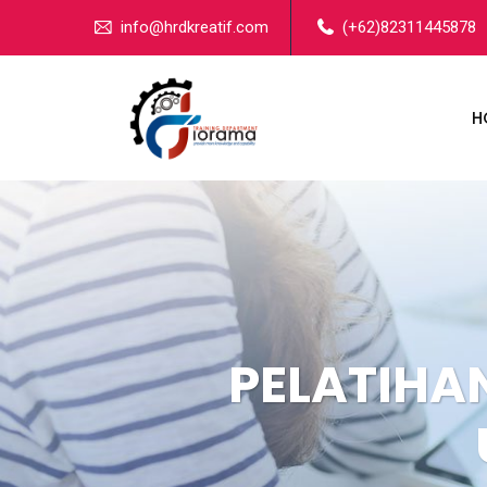
info@hrdkreatif.com
(+62)82311445878
H
PELATIHA