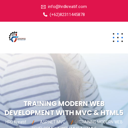
info@hrdkreatif.com
(+62)82311445878
TRAINING MODERN WEB
DEVELOPMENT WITH MVC & HTML5
HRD Kreatif
ASP.NET MVC
TRAINING MODERN WEB