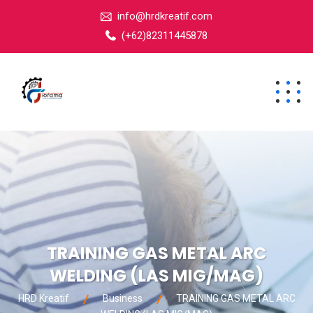
info@hrdkreatif.com
(+62)82311445878
TRAINING GAS METAL ARC
WELDING (LAS MIG/MAG)
HRD Kreatif
Business
TRAINING GAS METAL ARC