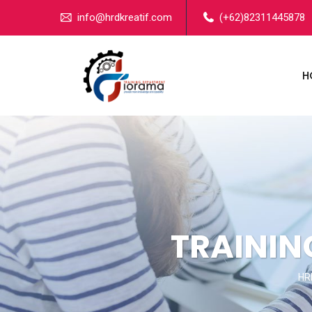
info@hrdkreatif.com
(+62)82311445878
H
TRAININ
HRD