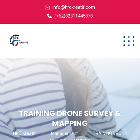
info@hrdkreatif.com
(+62)82311445878
TRAINING DRONE SURVEY &
MAPPING
HRD Kreatif
Management
TRAINING DRONE