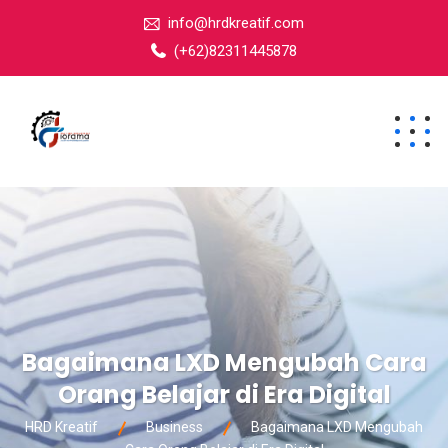
info@hrdkreatif.com
(+62)82311445878
Bagaimana LXD Mengubah Cara
Orang Belajar di Era Digital
HRD Kreatif
Business
Bagaimana LXD Mengubah