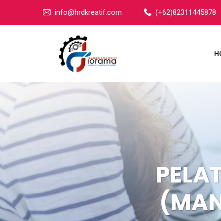
info@hrdkreatif.com
(+62)82311445878
H
PELA
(MAN