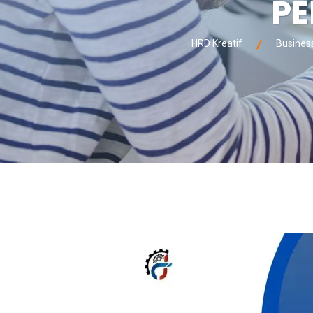
PE
HRD Kreatif
Busines