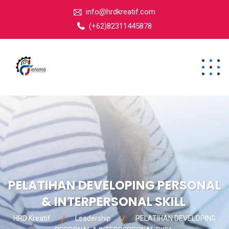
info@hrdkreatif.com
(+62)82311445878
PELATIHAN DEVELOPING PERSONAL
& INTERPERSONAL SKILL
HRD Kreatif
Leadership
PELATIHAN DEVELOPING