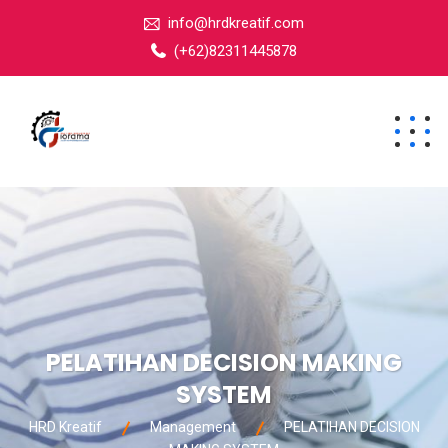
info@hrdkreatif.com
(+62)82311445878
PELATIHAN DECISION MAKING
SYSTEM
HRD Kreatif
Management
PELATIHAN DECISION