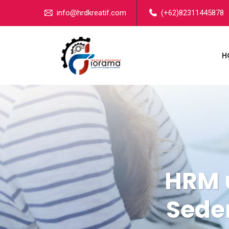
info@hrdkreatif.com
(+62)82311445878
H
HRM 
Seder