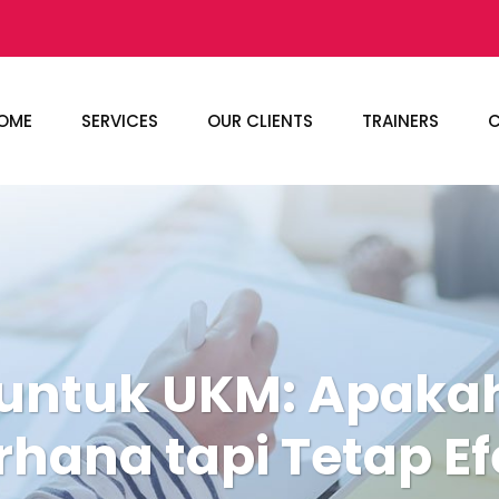
OME
SERVICES
OUR CLIENTS
TRAINERS
C
untuk UKM: Apakah
hana tapi Tetap Ef