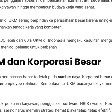
nggajian, absensi, dan pencatatan administratif sederhana. Pa
karyawan, hingga membangun budaya kerja yang sehat.
wan di UKM sering berpindah ke perusahaan besar karena iming-imi
hankan tenaga kerja yang kompeten.
), lebih dari 60% UKM di Indonesia mengaku kesulitan menge
 menjadi peluang untuk berbenah.
 dan Korporasi Besar
 perusahaan besar terletak pada
sumber daya
. Korporasi besar
 dan employee relations. Sementara itu, UKM biasanya hanya me
ntuk pelatihan karyawan, penggunaan software HRIS (Human Res
 sering harus memilih strategi hemat biaya tetapi tetap efektif.