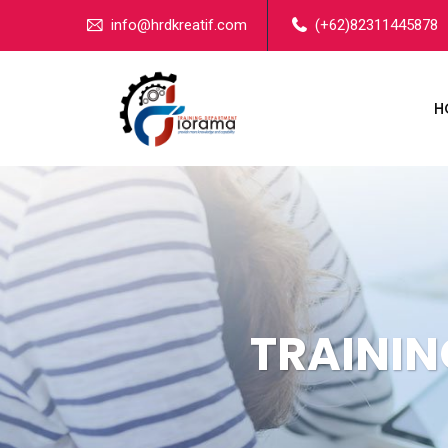
info@hrdkreatif.com
(+62)82311445878
H
TRAININ