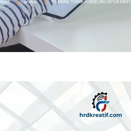
reatif
analisis
TRAINING TEKNIK KONSELING UNTUK KA