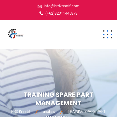
info@hrdkreatif.com
(+62)82311445878
TRAINING SPARE PART
MANAGEMENT
HRD Kreatif
analisis
TRAINING SPARE PART