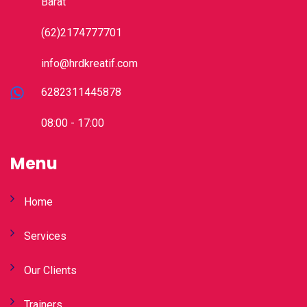
Barat
(62)2174777701
info@hrdkreatif.com
6282311445878
08:00 - 17:00
Menu
Home
Services
Our Clients
Trainers