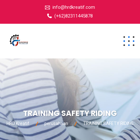
info@hrdkreatif.com
(+62)82311445878
TRAINING SAFETY RIDING
HRD Kreatif
perusahaan
TRAINING SAFETY RIDING