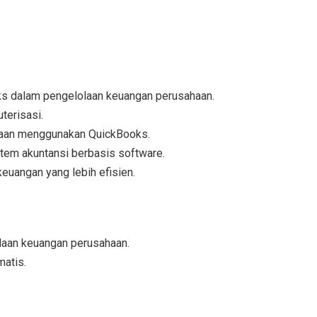
ks
dalam pengelolaan keuangan perusahaan.
terisasi
.
aan
menggunakan QuickBooks.
stem akuntansi berbasis software.
euangan yang lebih efisien.
laan keuangan perusahaan.
atis.