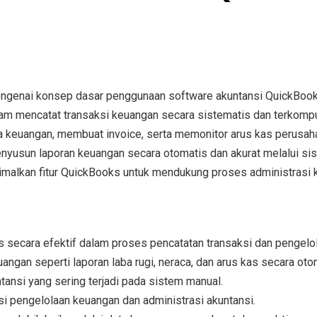
engenai
konsep dasar penggunaan software akuntansi QuickBoo
lam
mencatat transaksi keuangan secara sistematis dan terkompu
a keuangan, membuat invoice, serta memonitor arus kas perusah
nyusun laporan keuangan secara otomatis dan akurat
melalui si
malkan fitur QuickBooks
untuk mendukung proses administrasi k
 secara efektif
dalam proses pencatatan transaksi dan pengelo
ngan seperti laporan laba rugi, neraca, dan arus kas
secara otom
tansi
yang sering terjadi pada sistem manual.
si pengelolaan keuangan dan administrasi akuntansi
.