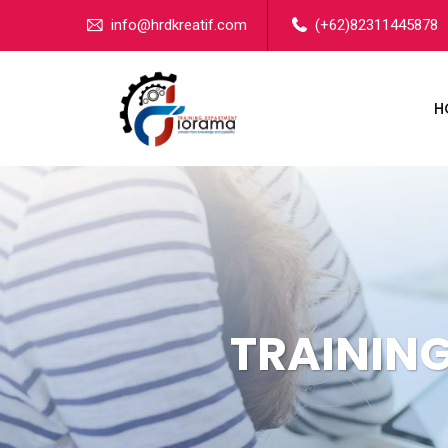
info@hrdkreatif.com
(+62)82311445878
H
TRAININ