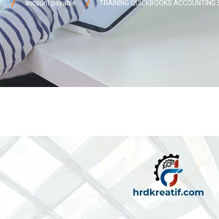
f
account payable
TRAINING QUICKBOOKS ACCOUNTING