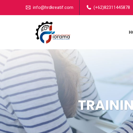
info@hrdkreatif.com
(+62)82311445878
H
TRAINI