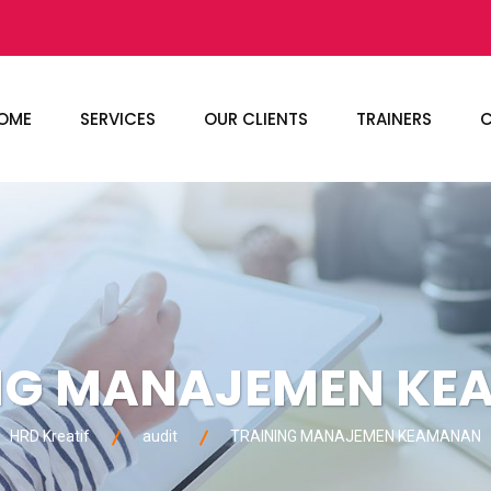
OME
SERVICES
OUR CLIENTS
TRAINERS
C
NG MANAJEMEN K
HRD Kreatif
audit
TRAINING MANAJEMEN KEAMANAN