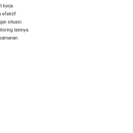
 kerja.
efektif.
ai situasi.
oring lainnya.
keamanan.