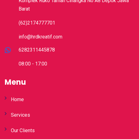
Komplek Ruko Taman Cinangka No A8 Depok Jawa
Barat
(62)2174777701
info@hrdkreatif.com
6282311445878
08:00 - 17:00
Menu
Home
Services
Our Clients