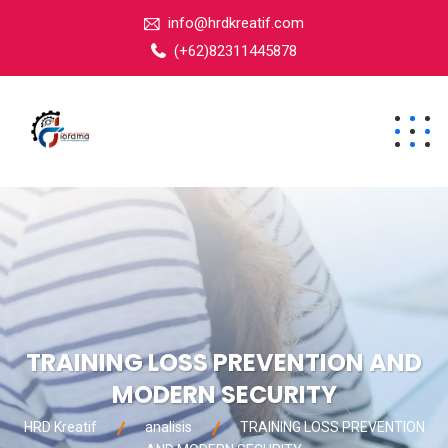
info@hrdkreatif.com
(+62)82311445878
TRAINING LOSS PREVENTION AND
MODERN SECURITY
HRD Kreatif
analisis
TRAINING LOSS PREVENTION