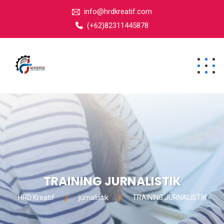
info@hrdkreatif.com
(+62)82311445878
TRAINING JURNALISTIK
HRD Kreatif
jurnalistik
TRAINING JURNALISTIK