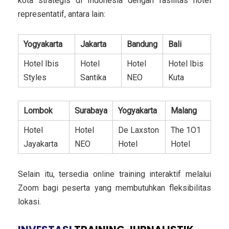
kota strategis di Indonesia dengan fasilitas hotel
representatif, antara lain:
Yogyakarta
Jakarta
Bandung
Bali
Hotel Ibis
Hotel
Hotel
Hotel Ibis
Styles
Santika
NEO
Kuta
Lombok
Surabaya
Yogyakarta
Malang
Hotel
Hotel
De Laxston
The 1O1
Jayakarta
NEO
Hotel
Hotel
Selain itu, tersedia online training interaktif melalui
Zoom bagi peserta yang membutuhkan fleksibilitas
lokasi.