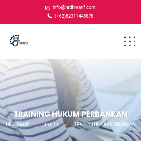
info@hrdkreatif.com
(+62)82311445878
TRAINING HUKUM PERBANKAN
HRD Kreatif
analisis
TRAINING HUKUM PERBANKAN