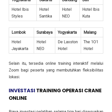
Hotel Ibis
Hotel
Hotel
Hotel Ibis
Styles
Santika
NEO
Kuta
Lombok
Surabaya
Yogyakarta
Malang
Hotel
Hotel
De Laxston
The 1O1
Jayakarta
NEO
Hotel
Hotel
Selain itu, tersedia online training interaktif melalui
Zoom bagi peserta yang membutuhkan fleksibilitas
lokasi.
INVESTASI
TRAINING OPERASI CRANE
ONLINE
Biaya investasi pelatihan selama tiga hari disesuaikan