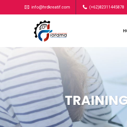
info@hrdkreatif.com
(+62)82311445878
H
TRAININ