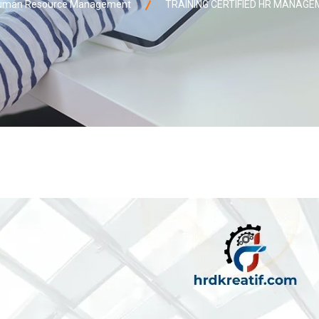
uman Resource Management
TRAINING CERTIFIED HR MANAG