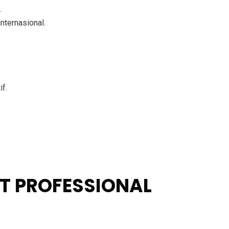
.
nternasional.
if
.
T PROFESSIONAL