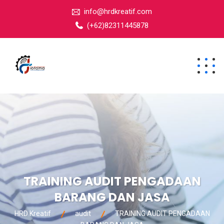
info@hrdkreatif.com
(+62)82311445878
TRAINING AUDIT PENGADAAN
BARANG DAN JASA
HRD Kreatif
audit
TRAINING AUDIT PENGADAAN