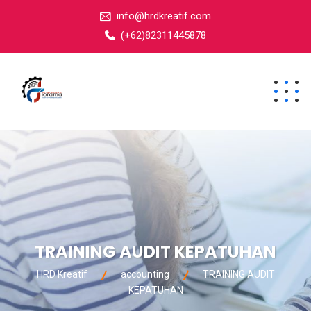
info@hrdkreatif.com
(+62)82311445878
TRAINING AUDIT KEPATUHAN
HRD Kreatif
accounting
TRAINING AUDIT
KEPATUHAN