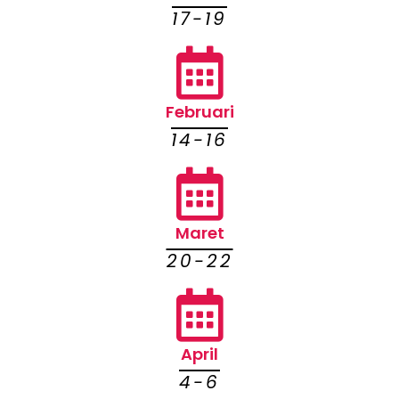
17-19
Februari
14-16
Maret
20-22
April
4-6