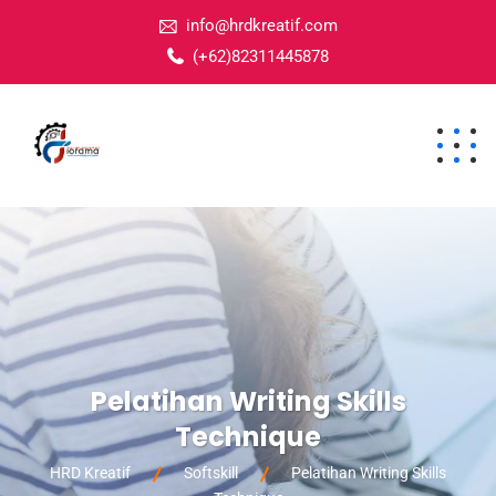
info@hrdkreatif.com
(+62)82311445878
Pelatihan Writing Skills
Technique
HRD Kreatif
Softskill
Pelatihan Writing Skills