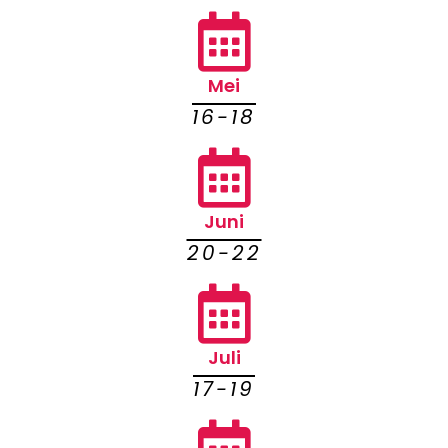
Mei
16-18
Juni
20-22
Juli
17-19