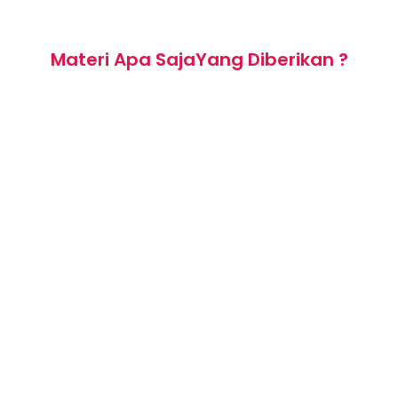
Materi Apa SajaYang Diberikan ?
1. Hambatan Menulis & Teknik Menulis
* Cara Mengatasi Hambatan Menulis
* Berbagai Ragam Teknik Menulis
2. Teknik Penulisan Artikel Populer
* Karakteristik Artikel Populer
* Gaya Penulisan Populer
* Pola Penggarapan Artikel
* Cara Penulisan Artikel
* Penyuntingan Artikel