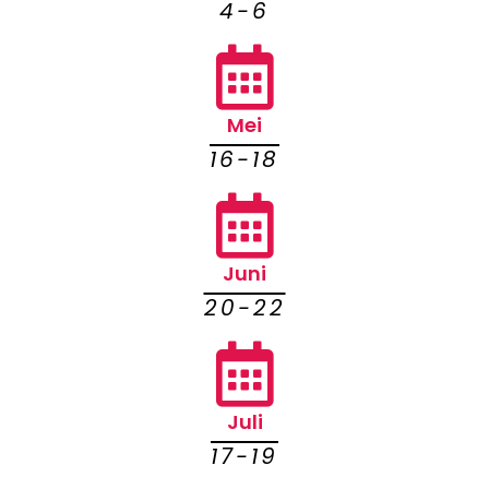
4-6
Mei
16-18
Juni
20-22
Juli
17-19