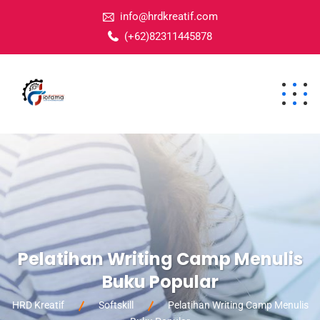
info@hrdkreatif.com
(+62)82311445878
Pelatihan Writing Camp Menulis
Buku Popular
HRD Kreatif
Softskill
Pelatihan Writing Camp Menulis