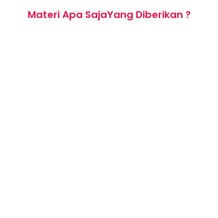
Materi Apa SajaYang Diberikan ?
(1) Motivasi menulis buku (intelektual,
material, spiritual)
(2) Ragam buku
(3) Anatomi buku
(4) Kriteria buku
(5) Tahapan menulis buku
(6) Contoh dan model format buku
(7) Praktek menulis dan tata cara
penerbitan buku
(8) Studi Kasus / Praktek pemecahan
masalah WRITING CAMP: MENULIS BUKU
POPULAR