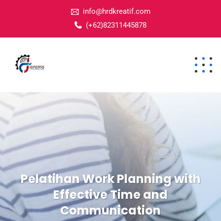
info@hrdkreatif.com
(+62)82311445878
Pelatihan Work Planning with
Effective Time and
Communication