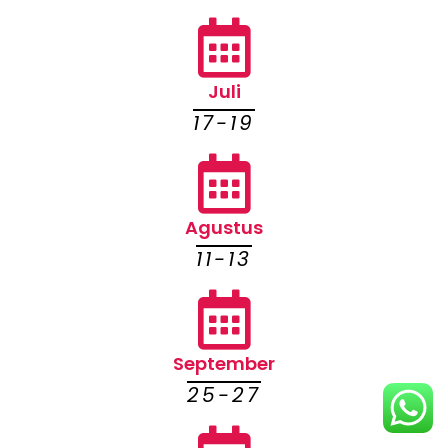
Juli
17-19
Agustus
11-13
September
25-27