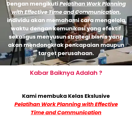
Dengan mengikuti
Pelatihan Work Planning
with Effective Time and Communication
,
individu akan memahami cara mengelola
waktu dengan komunikasi yang efektif
sekaligus menyusun strategi bisnis yang
akan mendongkrak pencapaian maupun
target perusahaan.
Kabar Baiknya Adalah ?
Kami membuka Kelas Ekslusive
Pelatihan Work Planning with Effective
Time and Communication