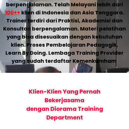
berpengalaman. Telah Melayani lebih dari
100++
klien di Indonesia dan Asia Tenggara.
Trainer terdiri dari Praktisi, Akademisi dan
Konsultan berpengalaman. Materi pelatihan
yang bisa disesuaikan dengan kebutuhan
klien. Proses Pembelajaran Pedagogik,
Learn By Doing. Lembaga Training Provider
yang sudah terdaftar Kemenkumham
Klien-Klien Yang Pernah
Bekerjasama
dengan Diorama Training
Department