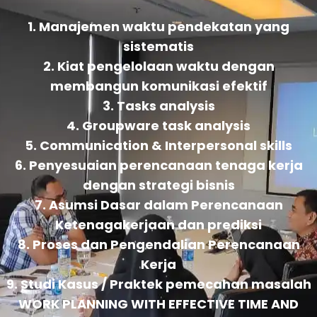
1. Manajemen waktu pendekatan yang
sistematis
2. Kiat pengelolaan waktu dengan
membangun komunikasi efektif
3. Tasks analysis
4. Groupware task analysis
5. Communication & Interpersonal skills
6. Penyesuaian perencanaan tenaga kerja
dengan strategi bisnis
7. Asumsi Dasar dalam Perencanaan
Ketenagakerjaan dan prediksi
8. Proses dan Pengendalian Perencanaan
Kerja
9. Studi Kasus / Praktek pemecahan masalah
WORK PLANNING WITH EFFECTIVE TIME AND