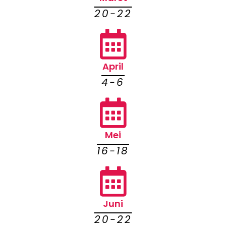
20-22
April
4-6
Mei
16-18
Juni
20-22