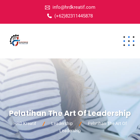
info@hrdkreatif.com
(+62)82311445878
Pelatihan The Art Of Leadership
HRD Kreatif
Leadership
Pelatihan The Art Of
Leadership