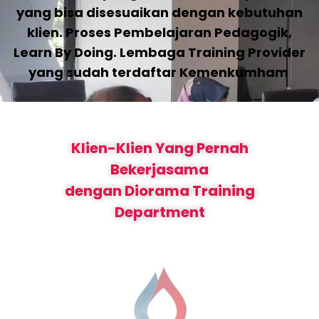
yang bisa disesuaikan dengan kebutuhan
klien. Proses Pembelajaran Pedagogik,
Learn By Doing. Lembaga Training Provider
yang sudah terdaftar Kemenkumham
Klien-Klien Yang Pernah
Bekerjasama
dengan Diorama Training
Department