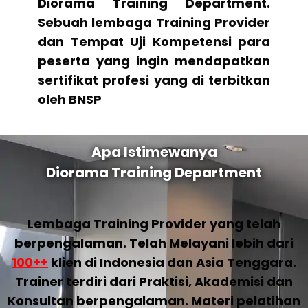
Diorama Training Department.
Sebuah lembaga Training Provider
dan Tempat Uji Kompetensi para
peserta yang ingin mendapatkan
sertifikat profesi yang di terbitkan
oleh BNSP
Apa Istimewanya
Diorama Training Department
Lembaga Training Provider yang telah
berpengalaman. Telah Melayani lebih dari
100++
klien di Indonesia dan Asia Tenggara.
Trainer terdiri dari Praktisi, Akademisi dan
Konsultan berpengalaman. Materi pelatihan