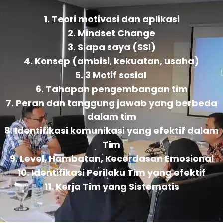
1. Teori motivasi dan aplikasi
2. Mindset Change
3. Siapa saya (SSI)
4. Konsep (ambisi, kekuatan, usaha)
5. 3 Motif sosial
6. Tahapan pengembangan tim
7. Peran dan tanggung jawab yang berbeda
dalam tim
8. Identifikasi komunikasi yang efektif dalam
Tim
9. Level, Hambatan, Kecerdasan Emosional
10. Identifikasi Perilaku Tim yang efektif
11. Kerja Tim yang Sistematis