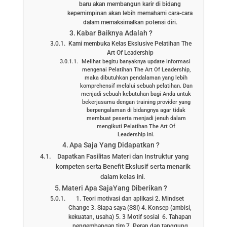
baru akan membangun karir di bidang
kepemimpinan akan lebih memahami cara-cara
dalam memaksimalkan potensi diri.
Kabar Baiknya Adalah ?
Kami membuka Kelas Ekslusive Pelatihan The
Art Of Leadership
Melihat begitu banyaknya update informasi
mengenai Pelatihan The Art Of Leadership,
maka dibutuhkan pendalaman yang lebih
komprehensif melalui sebuah pelatihan. Dan
menjadi sebuah kebutuhan bagi Anda untuk
bekerjasama dengan training provider yang
berpengalaman di bidangnya agar tidak
membuat peserta menjadi jenuh dalam
mengikuti Pelatihan The Art Of
Leadership ini.
Apa Saja Yang Didapatkan ?
Dapatkan Fasilitas Materi dan Instruktur yang
kompeten serta Benefit Ekslusif serta menarik
dalam kelas ini.
Materi Apa SajaYang Diberikan ?
1. Teori motivasi dan aplikasi 2. Mindset
Change 3. Siapa saya (SSI) 4. Konsep (ambisi,
kekuatan, usaha) 5. 3 Motif sosial 6. Tahapan
pengembangan tim 7. Peran dan tanggung