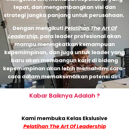
tepat, dan mengembangkan visi dan
strategi jangka panjang untuk perusahaan.
Dengan mengikuti
Pelatihan The Art Of
Leadership
, para leader profesional akan
mampu meningkatkan kemampuan
kepemimpinan, dan juga untuk leader yang
baru akan membangun karir di bidang
kepemimpinan akan lebih memahami cara-
cara dalam memaksimalkan potensi diri.
Kabar Baiknya Adalah ?
Kami membuka Kelas Ekslusive
Pelatihan The Art Of Leadership