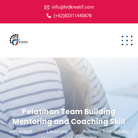
info@hrdkreatif.com
(+62)82311445878
Pelatihan Team Building
Mentoring and Coaching Skill
HRD Kreatif
Leadership
Pelatihan Team Building