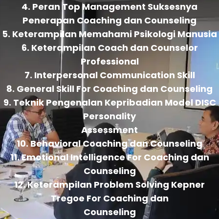
4. Peran Top Management Suksesnya
Penerapan Coaching dan Counseling
5. Keterampilan Memahami Psikologi Manusia
6. Keterampilan Coach dan Counselor
Professional
7. Interpersonal Communication Skill
8. General Skill For Coaching dan Counseling
9. Teknik Pengenalan Kepribadian Model DISC
Personality
Assessment
10. Behavioral Coaching dan Counseling
11. Emotional Intelligence For Coaching dan
Counseling
12. Keterampilan Problem Solving Kepner
Tregoe For Coaching dan
Counseling