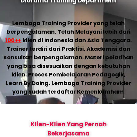
Diorama Training Department
Lembaga Training Provider yang telah
berpengalaman. Telah Melayani lebih dari
100++
klien di Indonesia dan Asia Tenggara.
Trainer terdiri dari Praktisi, Akademisi dan
Konsultan berpengalaman. Materi pelatihan
yang bisa disesuaikan dengan kebutuhan
klien. Proses Pembelajaran Pedagogik,
Learn By Doing. Lembaga Training Provider
yang sudah terdaftar Kemenkumham
Klien-Klien Yang Pernah
Bekerjasama