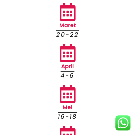
Maret
20-22
April
4-6
Mei
16-18