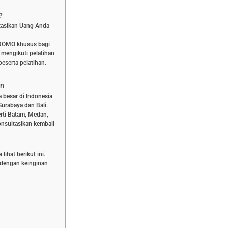
?
stasikan Uang Anda
PROMO khusus bagi
 mengikuti pelatihan
eserta pelatihan.
an
a besar di Indonesia
Surabaya dan Bali.
rti Batam, Medan,
nsultasikan kembali
ihat berikut ini.
n dengan keinginan