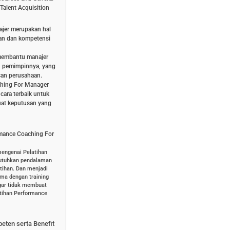
Talent Acquisition
ajer merupakan hal
an dan kompetensi
 membantu manajer
 pemimpinnya, yang
san perusahaan.
ching For Manager
ara terbaik untuk
uat keputusan yang
rmance Coaching For
mengenai Pelatihan
butuhkan pendalaman
tihan. Dan menjadi
ma dengan training
agar tidak membuat
atihan Performance
peten serta Benefit