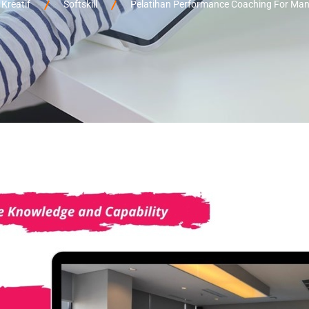
Kreatif
Softskill
Pelatihan Performance Coaching For Ma