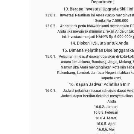
Department
Berapa Investasi Upgrade Skill Ini
Investasi Pelatihan ini Anda cukup menginve
Senilai Rp 7.500.000
Anda tidak perlu khawatir kami memberikan 
Anda jika mengajak minimal 2 rekan Anda untuk
ini. Investasi menjadi HANYA Rp 6.000.000/ p
Diskon 1,5 Juta untuk Anda
Dimana Pelatihan Diselenggarak
Pelatihan ini dapat diselenggarakan di kota-kot
antara lain Jakarta, Bandung, Jogja, Malang, 
Namun jika Anda menginginkan kota lain sepe
Palembang, Lombok dan Luar Negeri silahkan ko
kapada kami.
Kapan Jadwal Pelatihan Ini?
Jadwal pelatihan sesuai schedule dapat Anda l
Jadwal dapat bersifat fleksibel menyesuaika
Anda
Januari
Februari
Maret
April
Mei