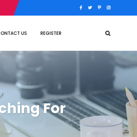
ONTACT US
REGISTER
ching For