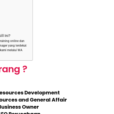
ll Ini?
training online dan
nager yang terdekat
 kami melalui WA
rang ?
Resources Development
ources and General Affair
 Business Owner