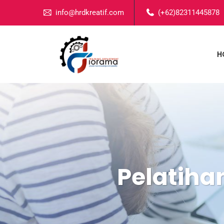
info@hrdkreatif.com
(+62)82311445878
H
Pelatiha