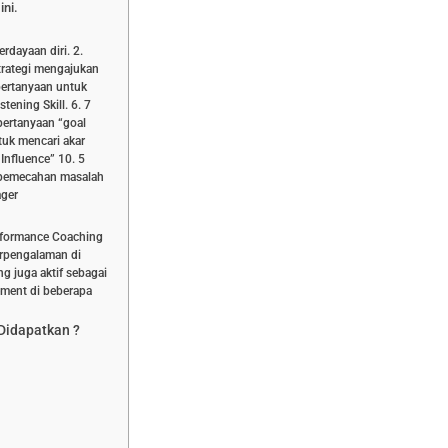
ini.
dayaan diri. 2.
trategi mengajukan
pertanyaan untuk
tening Skill. 6. 7
pertanyaan “goal
tuk mencari akar
Influence” 10. 5
k pemecahan masalah
ager
erformance Coaching
erpengalaman di
g juga aktif sebagai
ment di beberapa
 Didapatkan ?