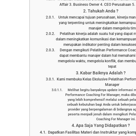
Affair 3. Business Owner 4. CEO Perusahaan 5. 
Tahukah Anda ?
Untuk mencapai tujuan perusahaan, kinerja man
yang terpenting untuk meningkatkan kemampu
manajer dalam mengelola tim
Pelatihan kinerja adalah suatu hal yang dapat
dalam meningkatkan komunikasi dan kemampuan
merupakan indikator penting dalam kesukse
Dengan mengikuti Pelatihan Performance Coa
dapat membantu manajer dalam hal memahami c
mengelola waktu, mengelola konflik, dan memb
tepat
Kabar Baiknya Adalah ?
Kami membuka Kelas Ekslusive Pelatihan Perfo
Manager
Melihat begitu banyaknya update informasi 
Performance Coaching For Manager, maka di
yang lebih komprehensif melalui sebuah pela
sebuah kebutuhan bagi Anda untuk bekerjasa
provider yang berpengalaman di bidangnya 
peserta menjadi jenuh dalam mengikuti Pel
Coaching For Manager ini.
Apa Saja Yang Didapatkan ?
Dapatkan Fasilitas Materi dan Instruktur yang kom