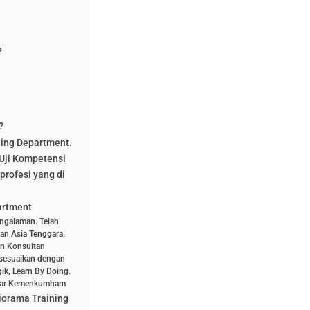
?
?
ning Department.
Uji Kompetensi
profesi yang di
artment
engalaman. Telah
dan Asia Tenggara.
dan Konsultan
isesuaikan dengan
ik, Learn By Doing.
aftar Kemenkumham
iorama Training