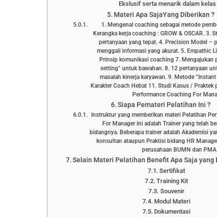
Ekslusif serta menarik dalam kelas 
Materi Apa SajaYang Diberikan ?
1. Mengenal coaching sebagai metode pember
Kerangka kerja coaching : GROW & OSCAR. 3. S
pertanyaan yang tepat. 4. Precision Model – 
menggali informasi yang akurat. 5. Empathic Lis
Prinsip komunikasi coaching 7. Mengajukan 
setting” untuk bawahan. 8. 12 pertanyaan un
masalah kinerja karyawan. 9. Metode “Instant 
Karakter Coach Hebat 11. Studi Kasus / Prakte
Performance Coaching For Man
Siapa Pemateri Pelatihan Ini ?
Instruktur yang memberikan materi Pelatihan P
For Manager ini adalah Trainer yang telah b
bidangnya. Beberapa trainer adalah Akademisi yan
konsultan ataupun Praktisi bidang HR Manage
perusahaan BUMN dan PMA
Selain Materi Pelatihan Benefit Apa Saja yang
Sertifikat
Training Kit
Souvenir
Modul Materi
Dokumentasi