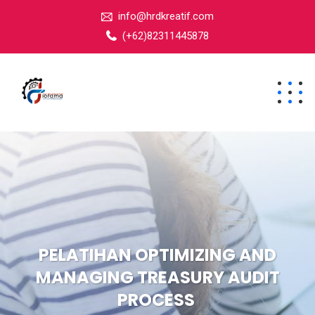
info@hrdkreatif.com
(+62)82311445878
PELATIHAN OPTIMIZING AND
MANAGING TREASURY AUDIT
PROCESS