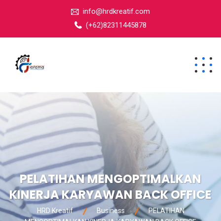
info@hrdkreatif.com
(+62)82311445878
PELATIHAN MENGOPTIMALKAN
KINERJA KARYAWAN BACK OFFICE
HRD Kreatif
Business
PELATIHAN