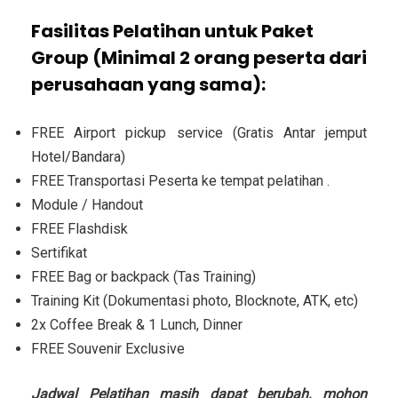
Fasilitas Pelatihan untuk Paket
Group (Minimal 2 orang peserta dari
perusahaan yang sama):
FREE Airport pickup service (Gratis Antar jemput
Hotel/Bandara)
FREE Transportasi Peserta ke tempat pelatihan .
Module / Handout
FREE Flashdisk
Sertifikat
FREE Bag or backpack (Tas Training)
Training Kit (Dokumentasi photo, Blocknote, ATK, etc)
2x Coffee Break & 1 Lunch, Dinner
FREE Souvenir Exclusive
Jadwal Pelatihan masih dapat berubah, mohon