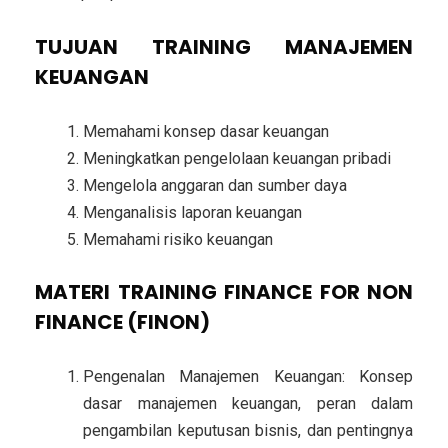
TUJUAN TRAINING MANAJEMEN
KEUANGAN
Memahami konsep dasar keuangan
Meningkatkan pengelolaan keuangan pribadi
Mengelola anggaran dan sumber daya
Menganalisis laporan keuangan
Memahami risiko keuangan
MATERI TRAINING FINANCE FOR NON
FINANCE (FINON)
Pengenalan Manajemen Keuangan: Konsep
dasar manajemen keuangan, peran dalam
pengambilan keputusan bisnis, dan pentingnya