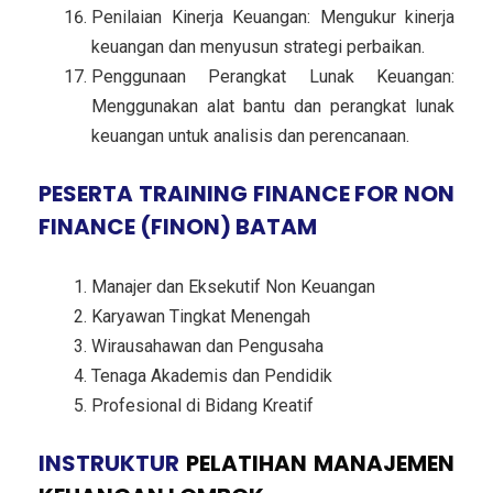
Penilaian Kinerja Keuangan: Mengukur kinerja
keuangan dan menyusun strategi perbaikan.
Penggunaan Perangkat Lunak Keuangan:
Menggunakan alat bantu dan perangkat lunak
keuangan untuk analisis dan perencanaan.
PESERTA TRAINING FINANCE FOR NON
FINANCE (FINON) BATAM
Manajer dan Eksekutif Non Keuangan
Karyawan Tingkat Menengah
Wirausahawan dan Pengusaha
Tenaga Akademis dan Pendidik
Profesional di Bidang Kreatif
INSTRUKTUR
PELATIHAN MANAJEMEN