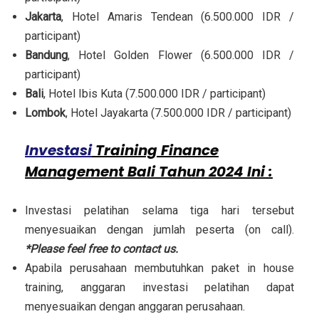
Jakarta
, Hotel Amaris Tendean (6.500.000 IDR /
participant)
Bandung
, Hotel Golden Flower (6.500.000 IDR /
participant)
Bali
, Hotel Ibis Kuta (7.500.000 IDR / participant)
Lombok
, Hotel Jayakarta (7.500.000 IDR / participant)
Investasi
Training Finance
Management Bali Tahun 2024 Ini :
Investasi pelatihan selama tiga hari tersebut
menyesuaikan dengan jumlah peserta (on call).
*Please feel free to contact us.
Apabila perusahaan membutuhkan paket in house
training, anggaran investasi pelatihan dapat
menyesuaikan dengan anggaran perusahaan.