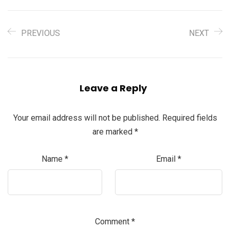
PREVIOUS
NEXT
Leave a Reply
Your email address will not be published.
Required fields
are marked
*
Name
*
Email
*
Comment
*