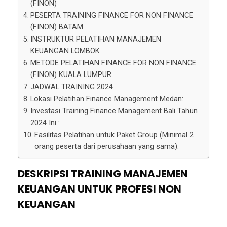
(FINON)
PESERTA TRAINING FINANCE FOR NON FINANCE
(FINON) BATAM
INSTRUKTUR PELATIHAN MANAJEMEN
KEUANGAN LOMBOK
METODE PELATIHAN FINANCE FOR NON FINANCE
(FINON) KUALA LUMPUR
JADWAL TRAINING 2024
Lokasi Pelatihan Finance Management Medan:
Investasi Training Finance Management Bali Tahun
2024 Ini :
Fasilitas Pelatihan untuk Paket Group (Minimal 2
orang peserta dari perusahaan yang sama):
DESKRIPSI TRAINING MANAJEMEN
KEUANGAN UNTUK PROFESI NON
KEUANGAN