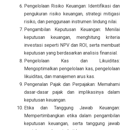
Pengelolaan Risiko Keuangan: Identifikasi dan
pengukuran risiko keuangan, strategi mitigasi
risiko, dan penggunaan instrumen lindung nilai.
Pengambilan Keputusan Keuangan: Menilai
keputusan keuangan, menghitung kriteria
investasi seperti NPV dan ROI, serta membuat
keputusan yang berdasarkan analisis finansial.
Pengelolaan Kas dan Likuiditas:
Mengoptimalkan pengelolaan kas, pengelolaan
likuiditas, dan manajemen arus kas.
Pengenalan Pajak dan Perpajakan: Memahami
dasar-dasar pajak dan implikasinya dalam
keputusan keuangan.
Etika dan Tanggung Jawab Keuangan:
Mempertimbangkan etika dalam pengambilan
keputusan keuangan, serta tanggung jawab