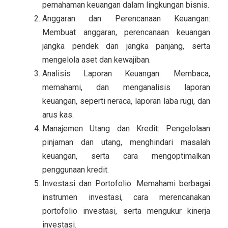
pemahaman keuangan dalam lingkungan bisnis.
Anggaran dan Perencanaan Keuangan:
Membuat anggaran, perencanaan keuangan
jangka pendek dan jangka panjang, serta
mengelola aset dan kewajiban.
Analisis Laporan Keuangan: Membaca,
memahami, dan menganalisis laporan
keuangan, seperti neraca, laporan laba rugi, dan
arus kas.
Manajemen Utang dan Kredit: Pengelolaan
pinjaman dan utang, menghindari masalah
keuangan, serta cara mengoptimalkan
penggunaan kredit.
Investasi dan Portofolio: Memahami berbagai
instrumen investasi, cara merencanakan
portofolio investasi, serta mengukur kinerja
investasi.