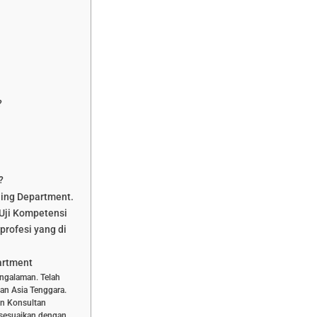
?
?
ning Department.
Uji Kompetensi
profesi yang di
artment
engalaman. Telah
dan Asia Tenggara.
dan Konsultan
isesuaikan dengan