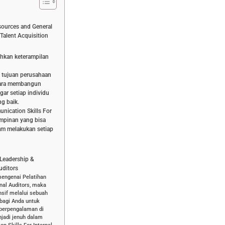
ources and General
Talent Acquisition
hkan keterampilan
 tujuan perusahaan
 cara membangun
ar setiap individu
ng baik.
nication Skills For
impinan yang bisa
am melakukan setiap
Leadership &
uditors
mengenai Pelatihan
nal Auditors, maka
sif melalui sebuah
 bagi Anda untuk
 berpengalaman di
jadi jenuh dalam