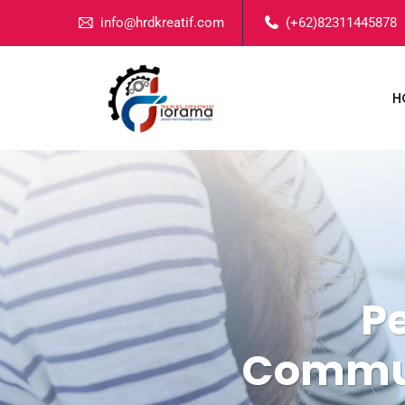
info@hrdkreatif.com
(+62)82311445878
H
P
Communi