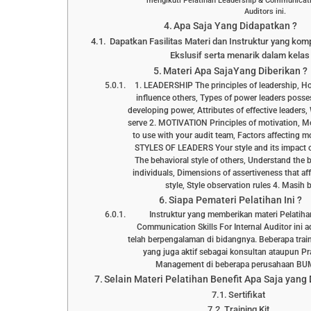
mengikuti Pelatihan Leadership & Communicatio
Auditors ini.
Apa Saja Yang Didapatkan ?
Dapatkan Fasilitas Materi dan Instruktur yang kom
Ekslusif serta menarik dalam kelas 
Materi Apa SajaYang Diberikan ?
1. LEADERSHIP The principles of leadership, H
influence others, Types of power leaders posse
developing power, Attributes of effective leaders
serve 2. MOTIVATION Principles of motivation, M
to use with your audit team, Factors affecting m
STYLES OF LEADERS Your style and its impact o
The behavioral style of others, Understand the b
individuals, Dimensions of assertiveness that af
style, Style observation rules 4. Masih 
Siapa Pemateri Pelatihan Ini ?
Instruktur yang memberikan materi Pelatiha
Communication Skills For Internal Auditor ini a
telah berpengalaman di bidangnya. Beberapa trai
yang juga aktif sebagai konsultan ataupun Pr
Management di beberapa perusahaan B
Selain Materi Pelatihan Benefit Apa Saja yang
Sertifikat
Training Kit