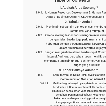
Table of Contents
Apakah Anda Seorang ?
1. Human Resources Development 2. Human Res
Affair 3. Business Owner 4. CEO Perusahaan 5. 
Tahukah Anda ?
Memimpin sebuah tim dan organisasi membutu
komunikasi yang mumpuni.
Karena seorang leader harus mengomunikasikan
dengan jelas. Leader juga perlu memahami
hubungan dengan beragam karakter karyawan ag
dalam tim memiliki performa kerja ya
Dengan mengikuti Pelatihan Leadership & Commu
Internal Auditors, perusahaan akan memiliki p
membentuk tim lebih unggul dan termotivasi dal
tugas yang diberikan
Kabar Baiknya Adalah ?
Kami membuka Kelas Ekslusive Pelatihan 
Communication Skills For Internal A
Melihat begitu banyaknya update informasi 
Leadership & Communication Skills For Inter
dibutuhkan pendalaman yang lebih komprehen
pelatihan. Dan menjadi sebuah kebutuhan
bekerjasama dengan training provider yang
bidangnya agar tidak membuat peserta men