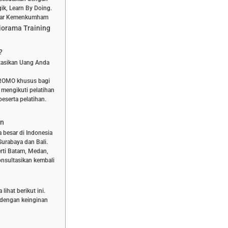
ik, Learn By Doing.
aftar Kemenkumham
iorama Training
?
stasikan Uang Anda
PROMO khusus bagi
 mengikuti pelatihan
eserta pelatihan.
an
a besar di Indonesia
Surabaya dan Bali.
rti Batam, Medan,
nsultasikan kembali
ihat berikut ini.
n dengan keinginan