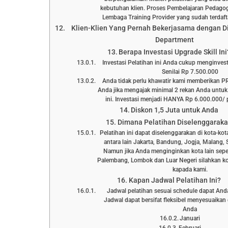
kebutuhan klien. Proses Pembelajaran Pedagog
Lembaga Training Provider yang sudah terd
Klien-Klien Yang Pernah Bekerjasama dengan D
Department
Berapa Investasi Upgrade Skill Ini
Investasi Pelatihan ini Anda cukup menginve
Senilai Rp 7.500.000
Anda tidak perlu khawatir kami memberikan 
Anda jika mengajak minimal 2 rekan Anda untuk
ini. Investasi menjadi HANYA Rp 6.000.000/ p
Diskon 1,5 Juta untuk Anda
Dimana Pelatihan Diselenggarak
Pelatihan ini dapat diselenggarakan di kota-kot
antara lain Jakarta, Bandung, Jogja, Malang, 
Namun jika Anda menginginkan kota lain sepe
Palembang, Lombok dan Luar Negeri silahkan ko
kapada kami.
Kapan Jadwal Pelatihan Ini?
Jadwal pelatihan sesuai schedule dapat Anda l
Jadwal dapat bersifat fleksibel menyesuaika
Anda
Januari