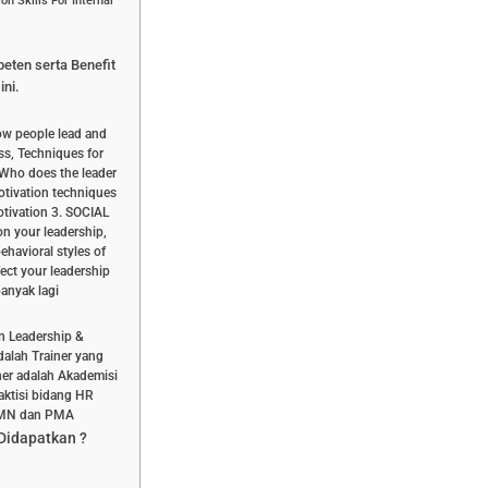
n Skills For Internal
peten serta Benefit
ini.
ow people lead and
ss, Techniques for
, Who does the leader
otivation techniques
otivation 3. SOCIAL
n your leadership,
ehavioral styles of
fect your leadership
banyak lagi
n Leadership &
dalah Trainer yang
ner adalah Akademisi
aktisi bidang HR
UMN dan PMA
 Didapatkan ?