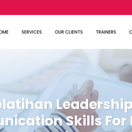
OME
SERVICES
OUR CLIENTS
TRAINERS
C
elatihan Leadership
cation Skills For 