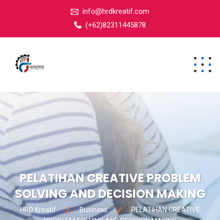
info@hrdkreatif.com
(+62)82311445878
PELATIHAN CREATIVE PROBLEM
SOLVING AND DECISION MAKING
HRD Kreatif
Business
PELATIHAN CREATIVE