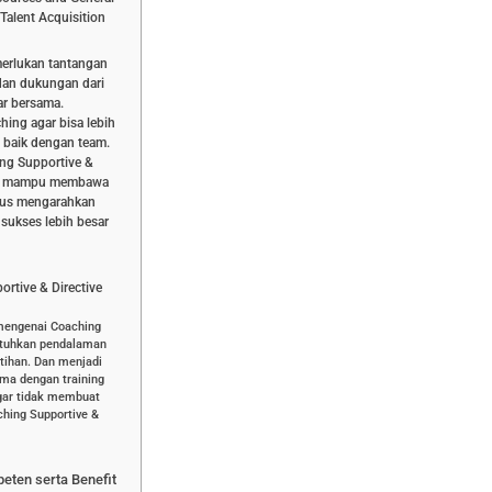
Talent Acquisition
erlukan tantangan
 dan dukungan dari
ar bersama.
ing agar bisa lebih
 baik dengan team.
ng Supportive &
yang mampu membawa
igus mengarahkan
sukses lebih besar
rtive & Directive
 mengenai Coaching
butuhkan pendalaman
tihan. Dan menjadi
ma dengan training
agar tidak membuat
ching Supportive &
peten serta Benefit