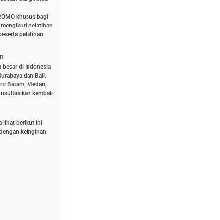
PROMO khusus bagi
 mengikuti pelatihan
eserta pelatihan.
an
a besar di Indonesia
Surabaya dan Bali.
rti Batam, Medan,
nsultasikan kembali
ihat berikut ini.
n dengan keinginan