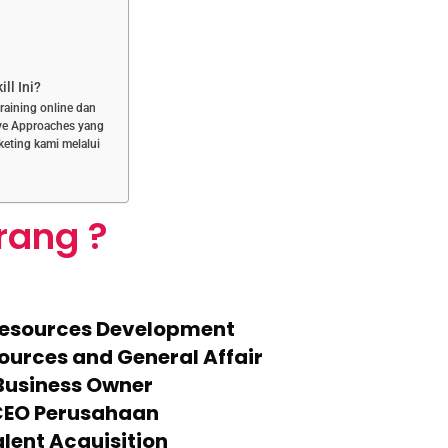
ll Ini?
training online dan
ive Approaches yang
keting kami melalui
rang ?
Resources Development
ources and General Affair
 Business Owner
CEO Perusahaan
alent Acquisition