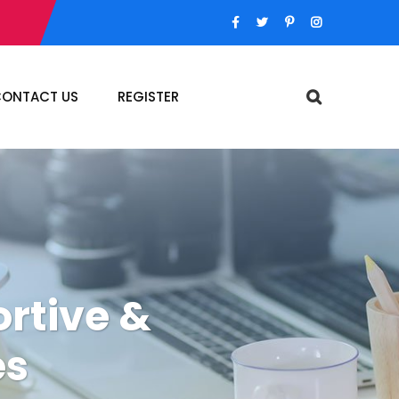
ONTACT US
REGISTER
rtive &
es