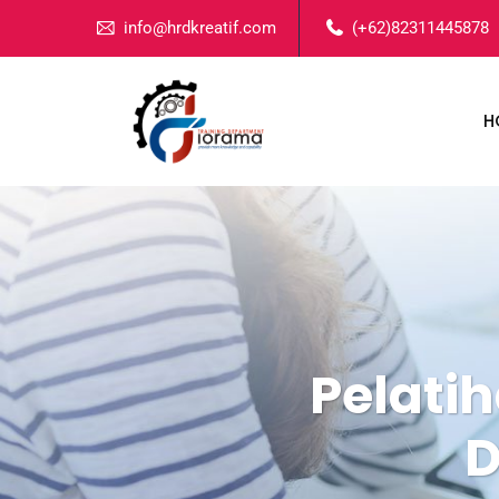
info@hrdkreatif.com
(+62)82311445878
H
Pelati
D