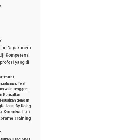
?
?
ning Department.
Uji Kompetensi
profesi yang di
artment
engalaman. Telah
dan Asia Tenggara.
dan Konsultan
isesuaikan dengan
ik, Learn By Doing.
aftar Kemenkumham
iorama Training
?
stasikan Uang Anda