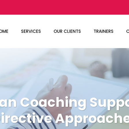
OME
SERVICES
OUR CLIENTS
TRAINERS
C
han Coaching Suppo
irective Approach