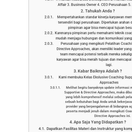
Affair 3. Business Owner 4. CEO Perusahaan 5. 
Tahukah Anda ?
Mempertahankan standar kinerja karyawan mem
tersendiri bagi perusahaan. Diperlukan arahan
pimpinan agar bisa mencapai tujuan bes
Karenanya pimpinan perlu memahami teknik coach
mudah menjaga hubungan dan komunikasi yang
Perusahaan yang mengikuti Pelatihan Coachi
Directive Approaches, akan memiliki leader 
team mencapai potensi terbaik mereka sekal
karyawan agar bisa meraih tujuan dan mencapai 
lagi.
Kabar Baiknya Adalah ?
Kami membuka Kelas Ekslusive Coaching Suppo
Approaches
Melihat begitu banyaknya update informasi
Supportive & Directive Approaches, maka di
yang lebih komprehensif melalui sebuah pela
sebuah kebutuhan bagi Anda untuk bekerjasa
provider yang berpengalaman di bidangnya 
peserta menjadi jenuh dalam mengikuti Coa
Directive Approaches ini.
Apa Saja Yang Didapatkan ?
Dapatkan Fasilitas Materi dan Instruktur yang kom