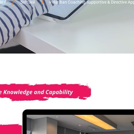
tif
Softskill
Pelatihan Coaching Supportive & Directive A