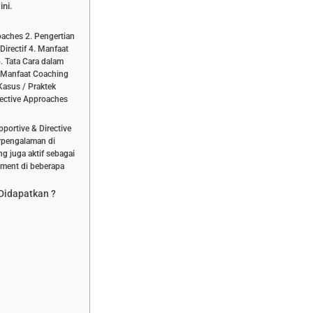
ini.
oaches 2. Pengertian
irectif 4. Manfaat
. Tata Cara dalam
. Manfaat Coaching
Kasus / Praktek
ective Approaches
portive & Directive
erpengalaman di
g juga aktif sebagai
ment di beberapa
 Didapatkan ?