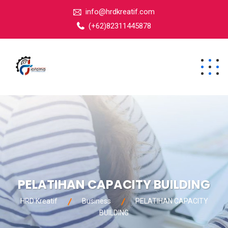
info@hrdkreatif.com
(+62)82311445878
PELATIHAN CAPACITY BUILDING
HRD Kreatif
Business
PELATIHAN CAPACITY
BUILDING