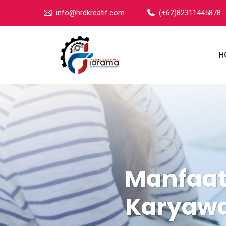
info@hrdkreatif.com
(+62)82311445878
H
Manfaat 
Karyawa