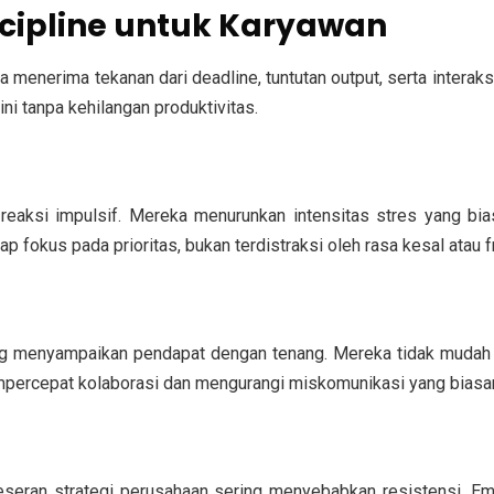
scipline untuk Karyawan
 menerima tekanan dari deadline, tuntutan output, serta interaks
i tanpa kehilangan produktivitas.
ksi impulsif. Mereka menurunkan intensitas stres yang bias
okus pada prioritas, bukan terdistraksi oleh rasa kesal atau fr
ung menyampaikan pendapat dengan tenang. Mereka tidak mudah
empercepat kolaborasi dan mengurangi miskomunikasi yang bias
geseran strategi perusahaan sering menyebabkan resistensi. E