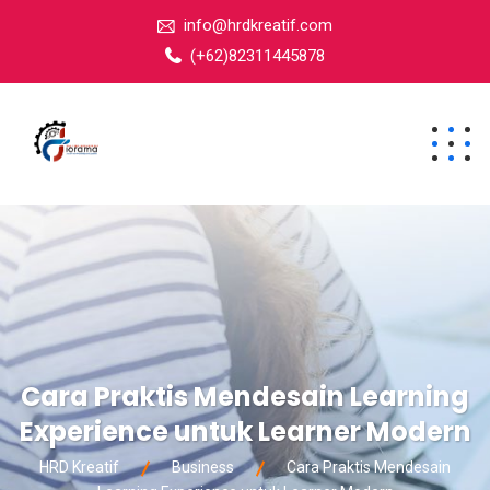
info@hrdkreatif.com
(+62)82311445878
Cara Praktis Mendesain Learning
Experience untuk Learner Modern
HRD Kreatif
Business
Cara Praktis Mendesain