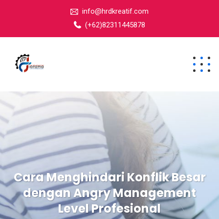
info@hrdkreatif.com
(+62)82311445878
Cara Menghindari Konflik Besar
dengan Angry Management
Level Profesional